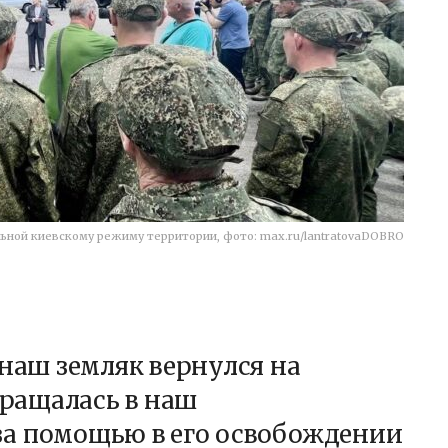
ной киевскому режиму территории, фото: max.ru/lantratovaDOBRO
 наш земляк вернулся на
бращалась в наш
а помощью в его освобождении