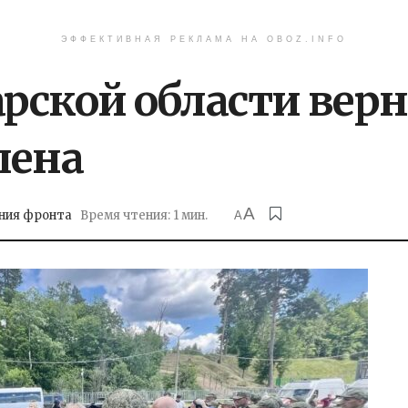
ЭФФЕКТИВНАЯ РЕКЛАМА НА OBOZ.INFO
рской области верн
лена
A
ния фронта
Время чтения: 1 мин.
A