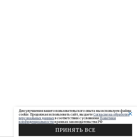
Для улучшения вашего пользовательского опыта мы используем файлы
cookie. Продолжая использовать сайт, вы даете
Согласие на обработку
персональных данных
в соответствии с условиями
Политики
конфиденциальности
в рамках законодательства РФ
ПРИНЯТЬ ВСЕ