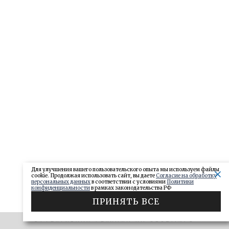
Для улучшения вашего пользовательского опыта мы используем файлы
cookie. Продолжая использовать сайт, вы даете
Согласие на обработку
персональных данных
в соответствии с условиями
Политики
конфиденциальности
в рамках законодательства РФ
ПРИНЯТЬ ВСЕ
ЭФФЕКТИВНАЯ РЕКЛАМА НА OBOZ.INFO