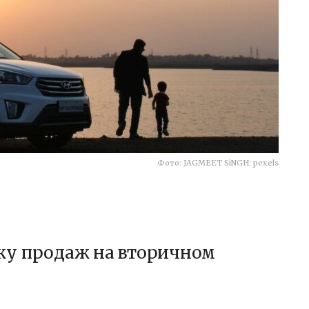
Фото: JAGMEET SiNGH: pexels
ку продаж на вторичном