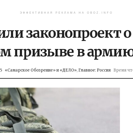
ЭФФЕКТИВНАЯ РЕКЛАМА НА OBOZ.INFO
или законопроект о
ом призыве в арми
35
«Самарское Обозрение» и «ДЕЛО»
,
Главное: Россия
Время чте