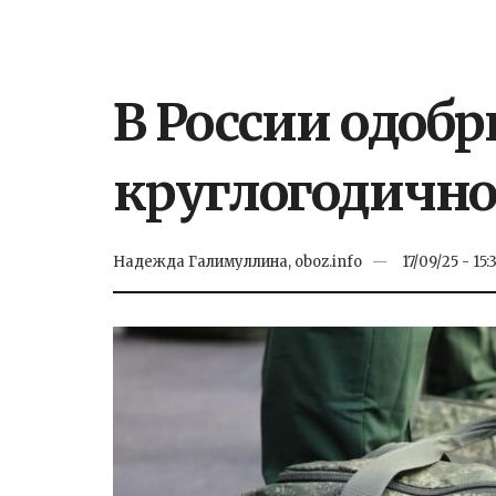
В России одобр
круглогодичн
Надежда Галимуллина, oboz.info
17/09/25 - 15: