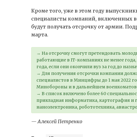
Кроме того, уже в этом году выпускни
специалисты компаний, включенных в
будут получать отсрочку от армии. По
марта.
→
На отсрочку смогут претендовать молод
работающие в IT-компаниях не менее года,
года, если они окончили вуз за год до назн
→
Для получения отсрочки компании долж
специалистов в Минцифры до 1 мая 2022 г
Минобороны и в дальнейшем военкоматов
→
В список включено более 60 специальност
прикладная информатика, картография и г
наноэлектроника, робототехника, авиастро
— Алексей Петренко