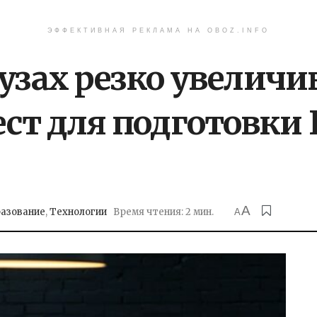
ЭФФЕКТИВНАЯ РЕКЛАМА НА OBOZ.INFO
вузах резко увеличи
т для подготовки 
A
азование
,
Технологии
Время чтения: 2 мин.
A