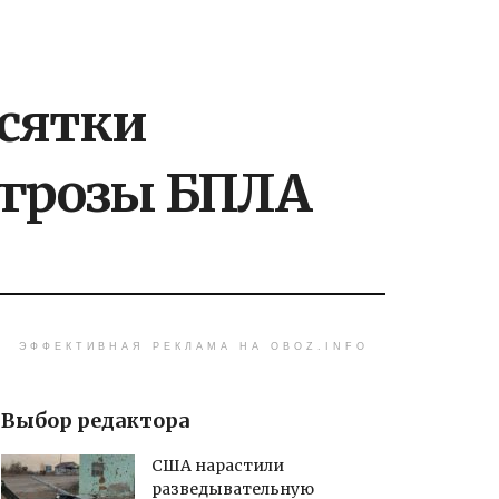
есятки
угрозы БПЛА
ЭФФЕКТИВНАЯ РЕКЛАМА НА OBOZ.INFO
Выбор редактора
США нарастили
разведывательную