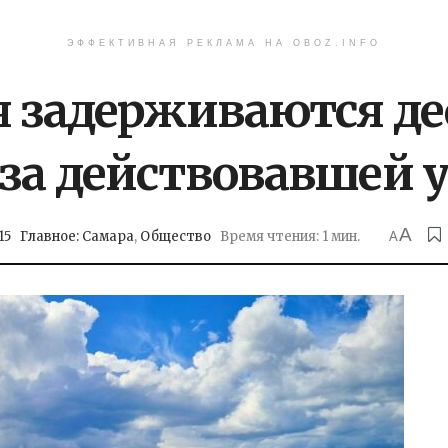
ЭФФЕКТИВНАЯ РЕКЛАМА НА OBOZ.INFO
ая задерживаются д
-за действовавшей 
A
15
Главное: Самара
,
Общество
Время чтения: 1 мин.
A