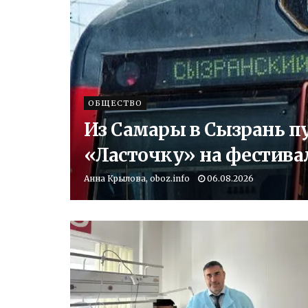
ОБЩЕСТВО
Из Самары в Сызрань п
«Ласточку» на фестив
Анна Крылова, oboz.info
06.08.2026