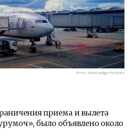
Фото: Александра Русяева
граничения приема и вылета
урумоч», было объявлено около