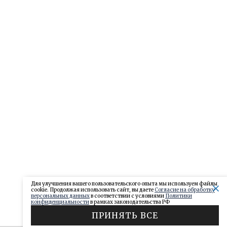
Для улучшения вашего пользовательского опыта мы используем файлы
cookie. Продолжая использовать сайт, вы даете
Согласие на обработку
персональных данных
в соответствии с условиями
Политики
конфиденциальности
в рамках законодательства РФ
ПРИНЯТЬ ВСЕ