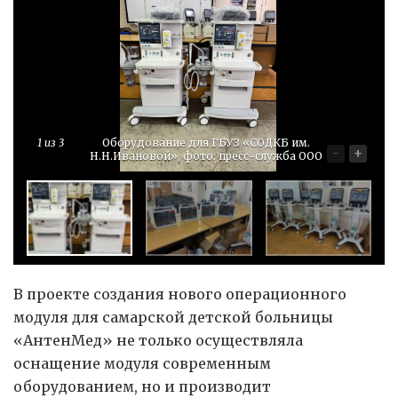
1
из 3
Оборудование для ГБУЗ «СОДКБ им.
-
+
Н.Н.Ивановой», фото: пресс-служба ООО
В проекте создания нового операционного
модуля для самарской детской больницы
«АнтенМед» не только осуществляла
оснащение модуля современным
оборудованием, но и производит