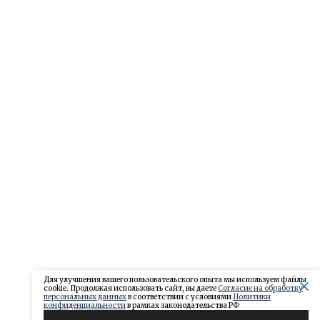
Для улучшения вашего пользовательского опыта мы используем файлы
cookie. Продолжая использовать сайт, вы даете
Согласие на обработку
персональных данных
в соответствии с условиями
Политики
конфиденциальности
в рамках законодательства РФ