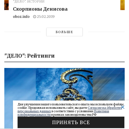
"ДЕЛО". ИСТОРИИ
Скорпионы Денисова
oboz.info
25.02.2019
БОЛЬШЕ
"ДЕЛО": Рейтинги
Для улучшения вашего пользовательского опыта мы используем файлы
cookie. Продолжая использовать сайт, вы даете
Согласие на обработку
персональных данных
в соответствии с условиями
Политики
конфиденциальности
в рамках законодательства РФ
ПРИНЯТЬ ВСЕ