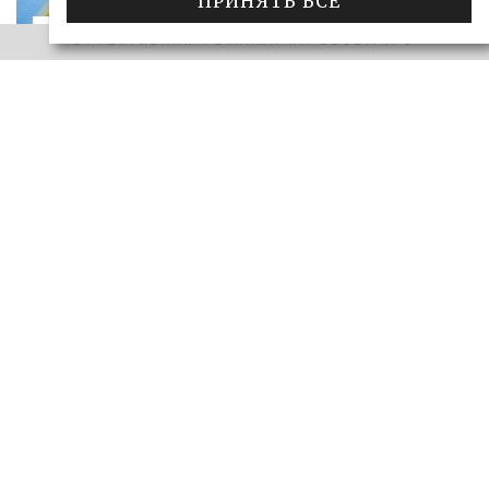
ПРИНЯТЬ ВСЕ
«САМАРСКОЕ ОБОЗРЕНИЕ» И «ДЕЛО»
ЭФФЕКТИВНАЯ РЕКЛАМА НА OBOZ.INFO
Ключи от сейфа: самарские короли
госзаказа 2026
ДЕЛО
28.06.2026
БОЛЬШЕ
ЭФФЕКТИВНАЯ РЕКЛАМА НА OBOZ.INFO