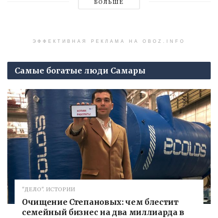
БОЛЬШЕ
ЭФФЕКТИВНАЯ РЕКЛАМА НА OBOZ.INFO
Самые богатые люди Самары
"ДЕЛО". ИСТОРИИ
Очищение Степановых: чем блестит
семейный бизнес на два миллиарда в