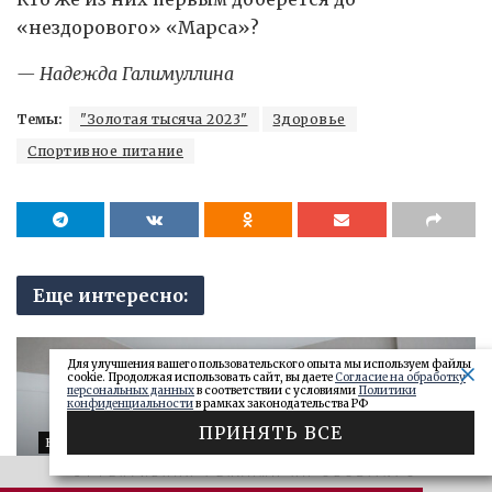
«нездорового» «Марса»?
— Надежда Галимуллина
Темы:
"Золотая тысяча 2023"
Здоровье
Спортивное питание
Еще интересно:
Для улучшения вашего пользовательского опыта мы используем файлы
cookie. Продолжая использовать сайт, вы даете
Согласие на обработку
персональных данных
в соответствии с условиями
Политики
конфиденциальности
в рамках законодательства РФ
ПРИНЯТЬ ВСЕ
БИЗНЕС
ВТБ: объем выдачи ипотеки в России
ЭФФЕКТИВНАЯ РЕКЛАМА НА OBOZ.INFO