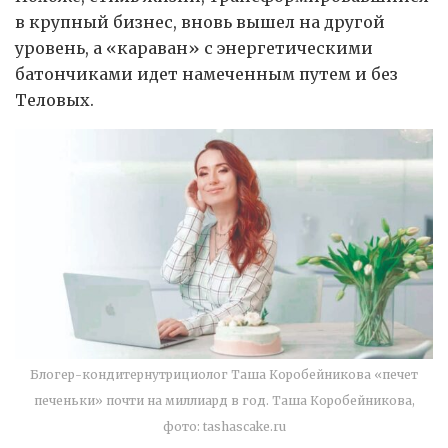
в крупный бизнес, вновь вышел на другой
уровень, а «караван» с энергетическими
батончиками идет намеченным путем и без
Теловых.
Блогер-кондитернутрициолог Таша Коробейникова «печет
печеньки» почти на миллиард в год. Таша Коробейникова,
фото: tashascake.ru