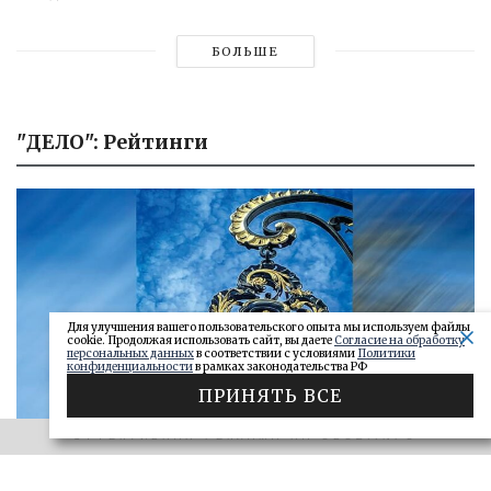
БОЛЬШЕ
"ДЕЛО": Рейтинги
Для улучшения вашего пользовательского опыта мы используем файлы
cookie. Продолжая использовать сайт, вы даете
Согласие на обработку
персональных данных
в соответствии с условиями
Политики
конфиденциальности
в рамках законодательства РФ
ПРИНЯТЬ ВСЕ
ЭФФЕКТИВНАЯ РЕКЛАМА НА OBOZ.INFO
«САМАРСКОЕ ОБОЗРЕНИЕ» И «ДЕЛО»