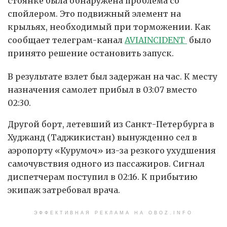
стоянке была обнаружена проблема со
спойлером. Это подвижный элемент на
крыльях, необходимый при торможении. Как
сообщает телеграм-канал
AVIAINCIDENT
было
принято решение остановить запуск.
В результате взлет был задержан на час. К месту
назначения самолет прибыл в 03:07 вместо
02:30.
Другой борт, летевший из Санкт-Петербурга в
Худжанд (Таджикистан) вынужденно сел в
аэропорту «Курумоч» из-за резкого ухудшения
самочувствия одного из пассажиров. Сигнал
диспетчерам поступил в 02:16. К прибытию
экипаж затребовал врача.
ЭФФЕКТИВНАЯ РЕКЛАМА НА OBOZ.INFO