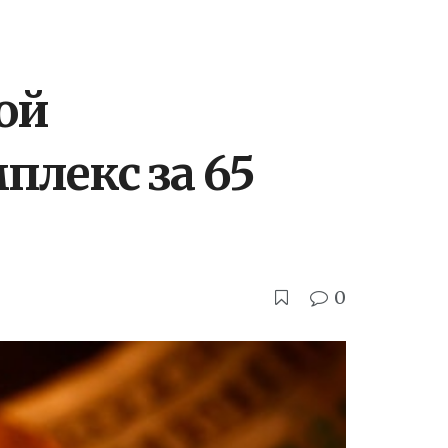
ой
плекс за 65
0