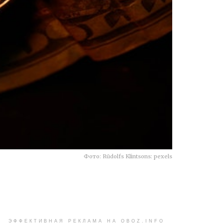
Фото: Rūdolfs Klintsons: pexels
ЭФФЕКТИВНАЯ РЕКЛАМА НА OBOZ.INFO