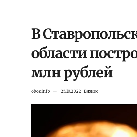
В Ставропольс
области постр
млн рублей
oboz.info
25.10.2022
Бизнес