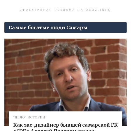
ЭФФЕКТИВНАЯ РЕКЛАМА НА OBOZ.INFO
Самые богатые люди Самары
"ДЕЛО". ИСТОРИИ
Как экс-дизайнер бывшей самарской ГК
«СОК» Алексей Пелевин создал