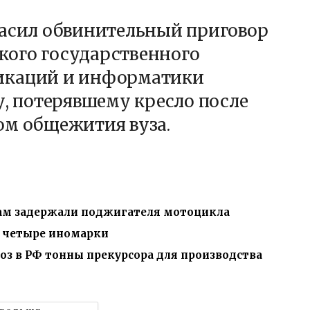
ласил обвинительный приговор
кого государственного
икаций и информатики
 потерявшему кресло после
ом общежития вуза.
дам задержали поджигателя мотоцикла
ь четыре иномарки
з в РФ тонны прекурсора для производства