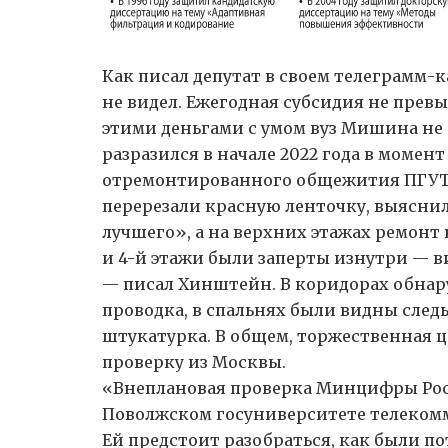
Как писал депутат в своем телеграмм-
не видел. Ежегодная субсидия не превы
этими деньгами с умом вуз Мишина не с
разразился в начале 2022 года в моме
отремонтированного общежития ПГУТИ.
перерезали красную ленточку, выяснило
лучшего», а на верхних этажах ремонт
и 4-й этажи были заперты изнутри — 
— писал Хинштейн. В коридорах обнару
проводка, в спальнях были видны след
штукатурка. В общем, торжественная це
проверку из Москвы.
«Внеплановая проверка Минцифры Рос
Поволжском госуниверситете телеком
Ей предстоит разобраться, как были п