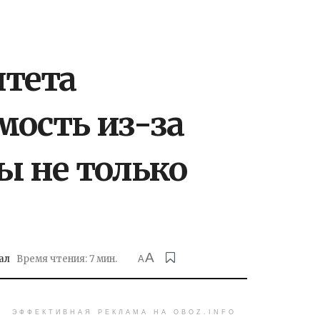
итета
ость из-за
ы не только
A
ал
Время чтения: 7 мин.
A
ЭФФЕКТИВНАЯ РЕКЛАМА НА OBOZ.INFO