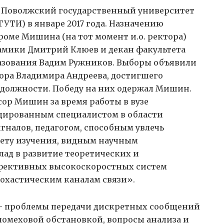
 Поволжский государственный университет
ТИ) в январе 2017 года. Назначению
оме Мишина (на тот момент и.о. ректора)
амики Дмитрий Клюев и декан факультета
азования Вадим Ружников. Выборы объявили
вора Владимира Андреева, достигшего
 должности. Победу на них одержал Мишин.
сор Мишин за время работы в вузе
цированным специалистом в области
налов, педагогом, способным увлечь
мету изучения, видным научным
ад в развитие теоретических и
фективных высокоскоростных систем
охастическим каналам связи».
— проблемы передачи дискретных сообщений
помеховой обстановкой, вопросы анализа и