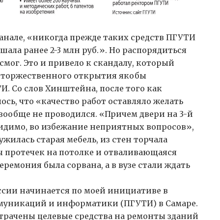
канале, «никогда прежде таких средств ПГУТИ
шала ранее 2-3 млн руб.». Но распорядиться
мог. Это и привело к скандалу, который
нт торжественного открытия якобы
 Со слов Хинштейна, после того как
сь, что «качество работ оставляло желать
 вообще не проводился. «Причем двери на 3-й
видимо, во избежание неприятных вопросов»,
жилась старая мебель, из стен торчала
ы протечек на потолке и отваливающаяся
ремония была сорвана, а в вузе стали ждать
сии начинается по моей инициативе в
муникаций и информатики (ПГУТИ) в Самаре.
отрачены целевые средства на ремонты зданий