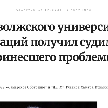
ЭФФЕКТИВНАЯ РЕКЛАМА НА OBOZ.INFO
волжского универс
ций получил судим
ринесшего проблем
022
,
«Самарское Обозрение» и «ДЕЛО»
,
Главное: Самара
,
Кримин