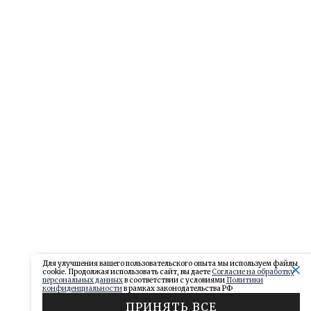
Для улучшения вашего пользовательского опыта мы используем файлы
cookie. Продолжая использовать сайт, вы даете
Согласие на обработку
персональных данных
в соответствии с условиями
Политики
конфиденциальности
в рамках законодательства РФ
ПРИНЯТЬ ВСЕ