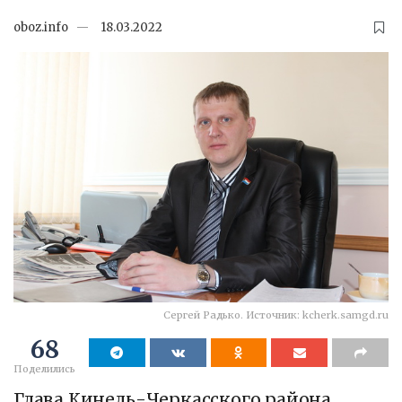
oboz.info
18.03.2022
Сергей Радько. Источник: kcherk.samgd.ru
68
Поделились
Глава Кинель-Черкасского района