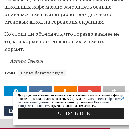
школьных кафе можно зачерпнуть больше
«навара», чем в кипящих котлах десятков
столовых школ на городских окраинах.
Но стоит ли объяснять, что гораздо важнее не
то, кто кормит детей в школах, а чем их
кормят.
— Артем Элекин
Темы:
Самые богатые люди
Для улучшения вашего пользовательского опыта мы используем файлы
cookie. Продолжая использовать сайт, вы даете
Согласие на обработку
персональных данных
в соответствии с условиями
Политики
конфиденциальности
в рамках законодательства РФ
Еще интересно:
ПРИНЯТЬ ВСЕ
ЭФФЕКТИВНАЯ РЕКЛАМА НА OBOZ.INFO