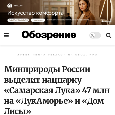
ЭФФЕКТИВНАЯ РЕКЛАМА НА OBOZ.INFO
Минприроды России
выделит нацпарку
«Самарская Лука» 47 млн
на «ЛукАморье» и «Дом
Лисы»