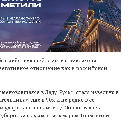
е с действующей властью, также она
негативное отношение как к российской
именовавшаяся в Ладу-Русь
*
, стала известна в
ельница» еще в 90х и не редко в ее
м ударилась в политику. Она пыталась
Губернскую думы, стать мэром Тольятти и