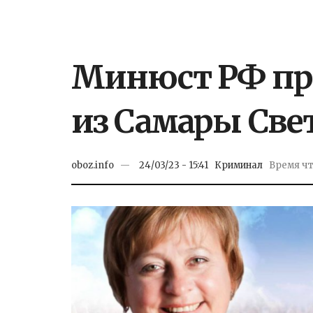
Минюст РФ пр
из Самары Све
oboz.info
24/03/23 - 15:41
Криминал
Время чте