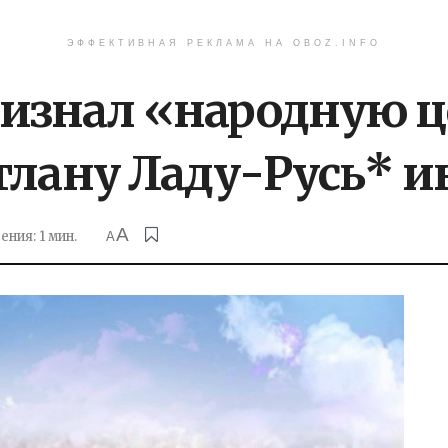
ЭФФЕКТИВНАЯ РЕКЛАМА НА OBOZ.INFO
изнал «народную 
тлану Ладу-Русь* и
A
ния: 1 мин.
A