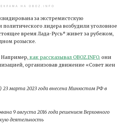
ЕКЛАМА НА OBOZ.INFO
квидирована за экстремистскую
и политического лидера возбудили уголовное
стоящее время Лада-Русь
*
живет за рубежом,
дном розыске.
. Например,
как рассказывал OBOZ.INFO,
они
лизацией, организовав движение «Совет жен
) 23 марта 2023 года внесена Минюстом РФ в
вана 9 августа 2016 года решением Верховного
скую деятельность