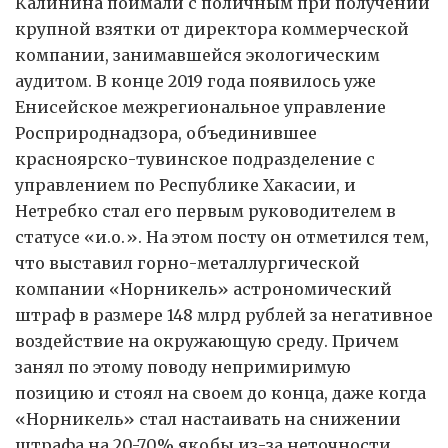
Калинина поймали с поличным при получении
крупной взятки от директора коммерческой
компании, занимавшейся экологическим
аудитом. В конце 2019 года появилось уже
Енисейское межрегиональное управление
Росприроднадзора, объединившее
красноярско-тувинское подразделение с
управлением по Республике Хакасии, и
Нетребко стал его первым руководителем в
статусе «и.о.». На этом посту он отметился тем,
что выставил горно-металлургической
компании «Норникель» астрономический
штраф в размере 148 млрд рублей за негативное
воздействие на окружающую среду. Причем
занял по этому поводу непримиримую
позицию и стоял на своем до конца, даже когда
«Норникель» стал настаивать на снижении
штрафа на 20-70% якобы из-за неточности