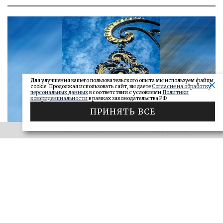
Для улучшения вашего пользовательского опыта мы используем файлы
cookie. Продолжая использовать сайт, вы даете
Согласие на обработку
персональных данных
в соответствии с условиями
Политики
конфиденциальности
в рамках законодательства РФ
ПРИНЯТЬ ВСЕ
ЭФФЕКТИВНАЯ РЕКЛАМА НА OBOZ.INFO
«САМАРСКОЕ ОБОЗРЕНИЕ» И «ДЕЛО»
Ключи от сейфа: самарские короли
госзаказа 2026
ДЕЛО
28.06.2026
БОЛЬШЕ