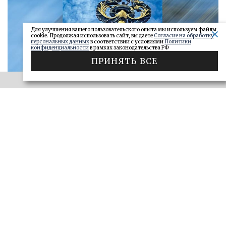
Для улучшения вашего пользовательского опыта мы используем файлы
cookie. Продолжая использовать сайт, вы даете
Согласие на обработку
персональных данных
в соответствии с условиями
Политики
конфиденциальности
в рамках законодательства РФ
ПРИНЯТЬ ВСЕ
ЭФФЕКТИВНАЯ РЕКЛАМА НА OBOZ.INFO
«САМАРСКОЕ ОБОЗРЕНИЕ» И «ДЕЛО»
Ключи от сейфа: самарские короли
госзаказа 2026
ДЕЛО
28.06.2026
БОЛЬШЕ
ЭФФЕКТИВНАЯ РЕКЛАМА НА OBOZ.INFO