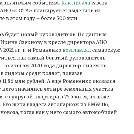
м значимым событиям.
Как писала
газета
. АНО «СОТА» планируется выделить из
е в этом году – более 500 млн.
рь будет новый руководитель. По данным
 Ирину Озернову в кресле директора АНО
-2021 гг. г-н Романенко
возглавлял
самарскую
титься как самый богатый руководитель
 По итогам 2020 года директор ничем не
 лидеры среди коллег, показав
11,86 млн рублей. А еще Романенко оказался
 него значились четыре земельных участка
 с супругой квартира в 75,5 кв. м, а также
 Его жена владела автопарком из BMW 116,
новоза, тогда как у него самого автомобилей