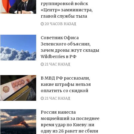
группировкой войск
«Центр» замминистра,
главой службы тыла
20 ЧАСОВ НАЗАД
Советник Офиса
Зеленского объяснил,
зачем дроны жгут склады
Wildberries в РФ
21 ЧАС НАЗАД
В МВД РФ рассказали,
какие штрафы нельзя
оплатить со скидкой
21 ЧАС НАЗАД
Россия нанесла
мощнейший за последнее
время удар по Киеву: ни
одну из 28 ракет не сбили