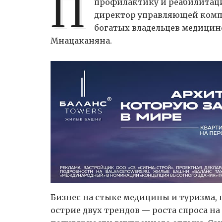
П
профилактику и реабилитац
директор управляющей комп
богатых владельцев медицинс
Мнацаканяна.
Бизнес на стыке медицины и туризма, п
острие двух трендов — роста спроса 