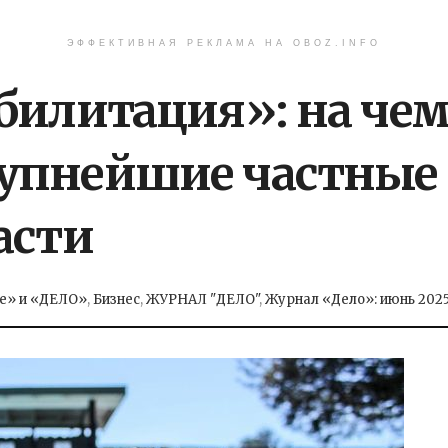
ЭФФЕКТИВНАЯ РЕКЛАМА НА OBOZ.INFO
билитация»: на че
упнейшие частные 
асти
е» и «ДЕЛО»
,
Бизнес
,
ЖУРНАЛ "ДЕЛО"
,
Журнал «Дело»: июнь 202