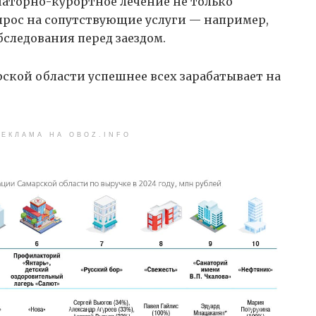
наторно-курортное лечение не только
прос на сопутствующие услуги — например,
следования перед заездом.
рской области успешнее всех зарабатывает на
.
ЕКЛАМА НА OBOZ.INFO