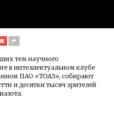
йших тем научного
зге в интеллектуальном клубе
анном ПАО «ТОАЗ», собирают
ятти и десятки тысяч зрителей
иазота.