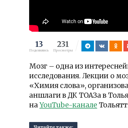
13
231
Поделились
Просмотры
Мозг – одна из интересне
исследования. Лекции о мо
«Химия слова», организов
аншлаги в ДК ТОАЗа в Толь
на
YouTube-канале
Тольятт
Читайте также: