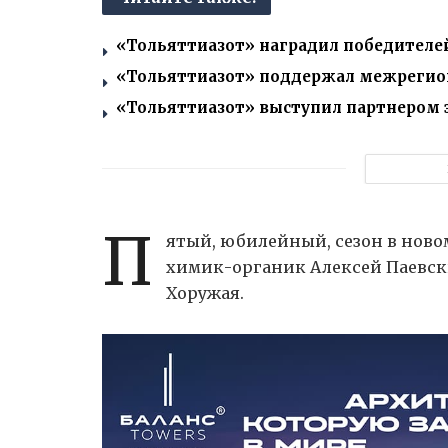
«Тольяттиазот» наградил победителе
«Тольяттиазот» поддержал межрегио
«Тольяттиазот» выступил партнером 
П
ятый, юбилейный, сезон в новом
химик-органик Алексей Паевск
Хоружая.