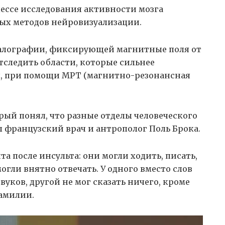
цессе исследования активности мозга
ых методов нейровизуализации.
алографии, фиксирующей магнитные поля от
следить области, которые сильнее
я, при помощи МРТ (магнитно-резонансная
рый понял, что разные отделы человеческого
л французский врач и антрополог Поль Брока.
а после инсульта: они могли ходить, писать,
могли внятно отвечать. У одного вместо слов
уков, другой не мог сказать ничего, кроме
фамилии.