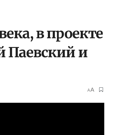
ека, в проекте
й Паевский и
A
A