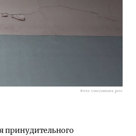
Фото: t.me/samara_proc
ля принудительного