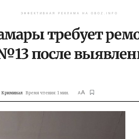
ЭФФЕКТИВНАЯ РЕКЛАМА НА OBOZ.INFO
амары требует рем
№13 после выявле
A
Криминал
Время чтения: 1 мин.
A