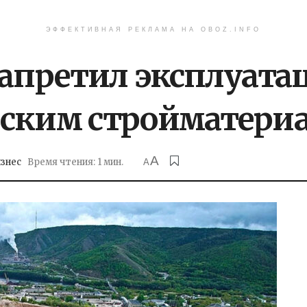
ЭФФЕКТИВНАЯ РЕКЛАМА НА OBOZ.INFO
запретил эксплуата
вским стройматери
A
знес
Время чтения: 1 мин.
A