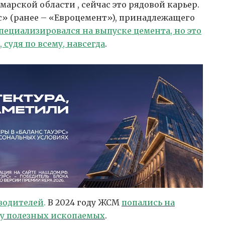
арской области , сейчас это рядовой карьер.
с» (ранее – «Евроцемент»), принадлежащего
пециализировался на выпуске цемента, но это
 судя по всему, навсегда
.
водителей
.
В 2024 году ЖСМ
попались на
чу полезных ископаемых
.