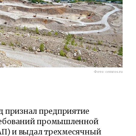
Фото: cemros.ru
д признал предприятие
ребований промышленной
 КоАП) и выдал трехмесячный