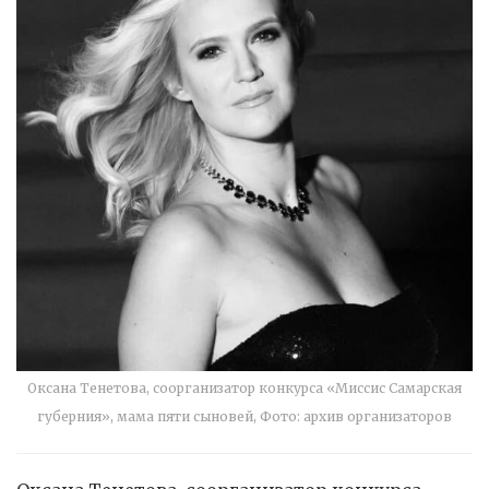
Оксана Тенетова, соорганизатор конкурса «Миссис Самарская
губерния», мама пяти сыновей, Фото: архив организаторов