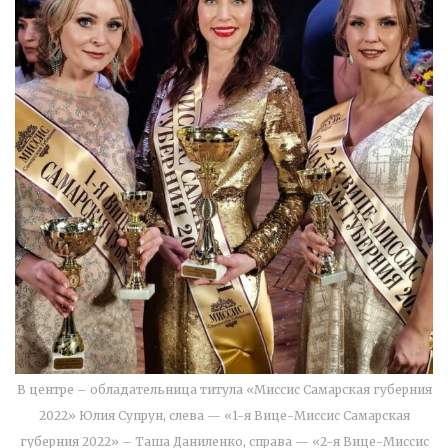
В центре – обладательница титула «Миссис Самарская губерния
2022» Юлия Супрун, слева — «1-я Вице-Миссис Самарская
губерния 2022» – Таша Даниленко, справа — «2-я Вице-Миссис