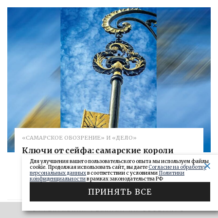
«САМАРСКОЕ ОБОЗРЕНИЕ» И «ДЕЛО»
Ключи от сейфа: самарские короли
госзаказа 2026
Для улучшения вашего пользовательского опыта мы используем файлы
cookie. Продолжая использовать сайт, вы даете
Согласие на обработку
персональных данных
в соответствии с условиями
Политики
ДЕЛО
28.06.2026
конфиденциальности
в рамках законодательства РФ
ПРИНЯТЬ ВСЕ
БОЛЬШЕ
ЭФФЕКТИВНАЯ РЕКЛАМА НА OBOZ.INFO