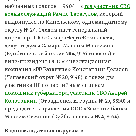
набранных голосов – 9404 – с
тал участник СВО,
военнослужащий Рамис Терегулов
, который
выдвинулся по Кинельскому одномандатному
округу №24. Следом идут генеральный
директор ООО «СамараНефтеКомплект»,
депутат думы Самары Максим Максимов
(Куйбышевский округ №4, 9176 голосов) и
вице-президент ООО «Инвестиционная
компания «РР Развитие» Константин Доладов
(Чапаевский округ №20, 9148), а также два
участника ПГ по партийным спискам –
помощник губернатора, участник СВО Андрей
Колотовкин
(Отрадненская группа №25, 8850) и
председатель правления ООО «Земский банк»
Максим Симонов (Куйбышевская №4, 8554).
В одномандатных округам в