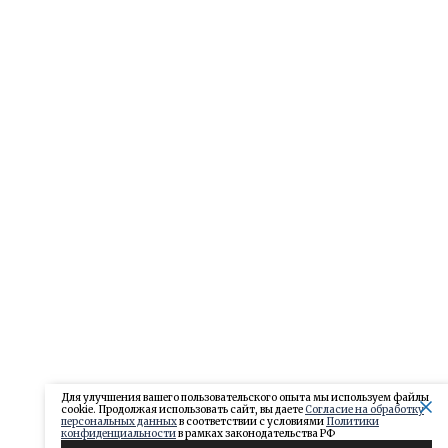
Для улучшения вашего пользовательского опыта мы используем файлы
cookie. Продолжая использовать сайт, вы даете
Согласие на обработку
персональных данных
в соответствии с условиями
Политики
конфиденциальности
в рамках законодательства РФ