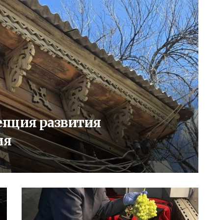
епция развития
ия