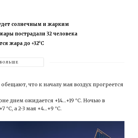
будет солнечным и жарким
 жары пострадали 32 человека
ся жара до +32°С
БОЛЬШЕ
бещают, что к началу мая воздух прогреется
ионе днем ожидается +14…+19 °C. Ночью в
°C, а 2-3 мая +4…+9 °C.