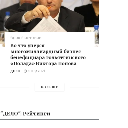
"ДЕЛО". ИСТОРИИ
Во что уперся
многомиллиардный бизнес
бенефициара тольяттинского
«Полада» Виктора Попова
ДЕЛО
30.09.2021
БОЛЬШЕ
"ДЕЛО": Рейтинги