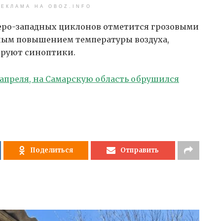
ЕКЛАМА НА OBOZ.INFO
веро-западных циклонов отметится грозовыми
ным повышением температуры воздуха,
ируют синоптики.
 апреля, на Самарскую область обрушился
Поделиться
Отправить