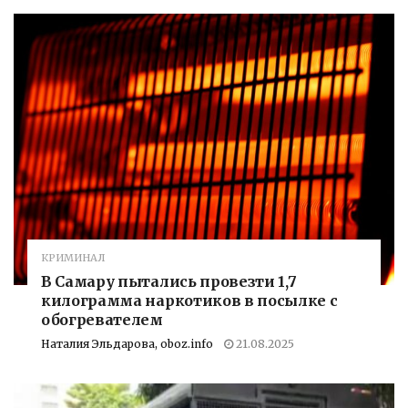
КРИМИНАЛ
В Самару пытались провезти 1,7
килограмма наркотиков в посылке с
обогревателем
Наталия Эльдарова, oboz.info
21.08.2025