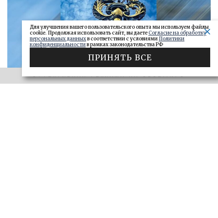
Для улучшения вашего пользовательского опыта мы используем файлы
cookie. Продолжая использовать сайт, вы даете
Согласие на обработку
персональных данных
в соответствии с условиями
Политики
конфиденциальности
в рамках законодательства РФ
ПРИНЯТЬ ВСЕ
ЭФФЕКТИВНАЯ РЕКЛАМА НА OBOZ.INFO
«САМАРСКОЕ ОБОЗРЕНИЕ» И «ДЕЛО»
Ключи от сейфа: самарские короли
госзаказа 2026
ДЕЛО
28.06.2026
БОЛЬШЕ
ЭФФЕКТИВНАЯ РЕКЛАМА НА OBOZ.INFO