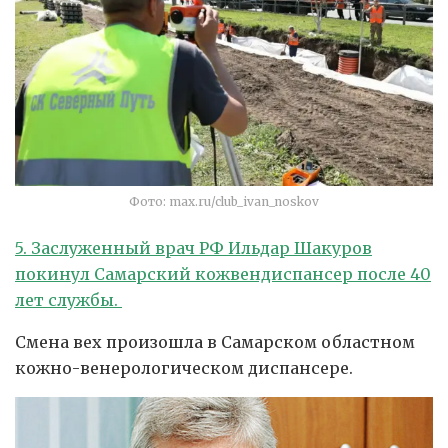
Фото: max.ru/club_ivan_noskov
5. Заслуженный врач РФ Ильдар Шакуров
покинул Самарский кожвендиспансер после 40
лет службы.
Смена вех произошла в Самарском областном
кожно-венерологическом диспансере.