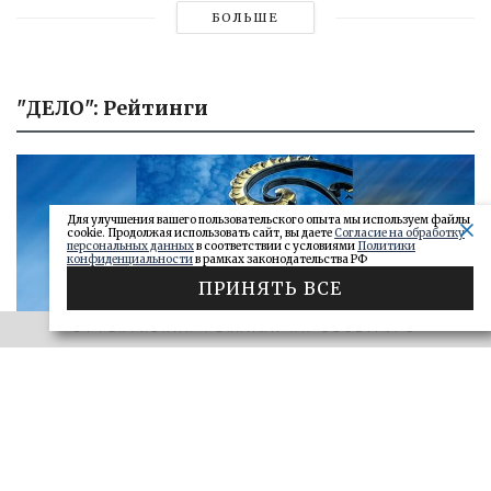
БОЛЬШЕ
"ДЕЛО": Рейтинги
Для улучшения вашего пользовательского опыта мы используем файлы
cookie. Продолжая использовать сайт, вы даете
Согласие на обработку
персональных данных
в соответствии с условиями
Политики
конфиденциальности
в рамках законодательства РФ
ПРИНЯТЬ ВСЕ
ЭФФЕКТИВНАЯ РЕКЛАМА НА OBOZ.INFO
«САМАРСКОЕ ОБОЗРЕНИЕ» И «ДЕЛО»
Ключи от сейфа: самарские короли