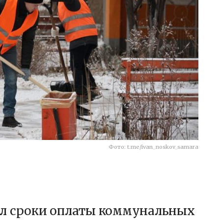
Фото: t.me/ivan_noskov_samara
ил сроки оплаты коммунальных