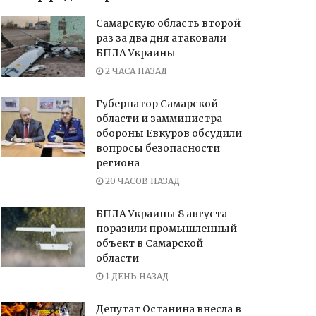
Самарскую область второй
раз за два дня атаковали
БПЛА Украины
2 ЧАСА НАЗАД
Губернатор Самарской
области и замминистра
обороны Евкуров обсудили
вопросы безопасности
региона
20 ЧАСОВ НАЗАД
БПЛА Украины 8 августа
поразили промышленный
объект в Самарской
области
1 ДЕНЬ НАЗАД
Депутат Останина внесла в