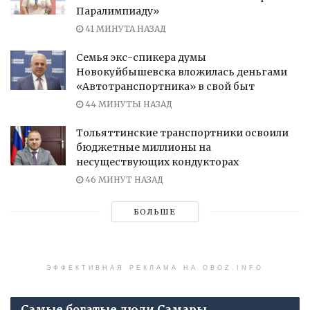
Паралимпиаду»
41 МИНУТА НАЗАД
Семья экс-спикера думы
Новокуйбышевска вложилась деньгами
«Автотранспортника» в свой быт
44 МИНУТЫ НАЗАД
Тольяттинские транспортники освоили
бюджетные миллионы на
несуществующих кондукторах
46 МИНУТ НАЗАД
БОЛЬШЕ
ЭФФЕКТИВНАЯ РЕКЛАМА НА OBOZ.INFO
Самые богатые люди Самары