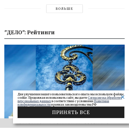
БОЛЬШЕ
"ДЕЛО": Рейтинги
Для улучшения вашего пользовательского опыта мы используем файлы
cookie. Продолжая использовать сайт, вы даете
Согласие на обработку
персональных данных
в соответствии с условиями
Политики
конфиденциальности
в рамках законодательства РФ
ПРИНЯТЬ ВСЕ
«САМАРСКОЕ ОБОЗРЕНИЕ» И «ДЕЛО»
ЭФФЕКТИВНАЯ РЕКЛАМА НА OBOZ.INFO