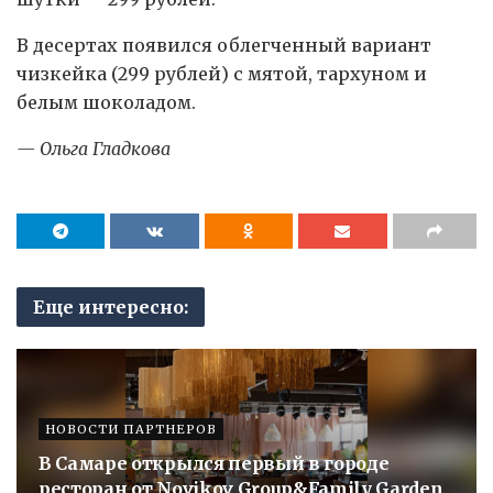
В десертах появился облегченный вариант
чизкейка (299 рублей) с мятой, тархуном и
белым шоколадом.
— Ольга Гладкова
Еще интересно:
НОВОСТИ ПАРТНЕРОВ
В Самаре открылся первый в городе
ресторан от Novikov Group&Family Garden