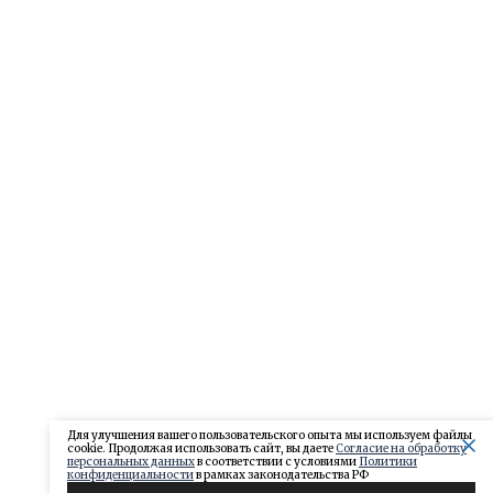
Для улучшения вашего пользовательского опыта мы используем файлы
cookie. Продолжая использовать сайт, вы даете
Согласие на обработку
персональных данных
в соответствии с условиями
Политики
конфиденциальности
в рамках законодательства РФ