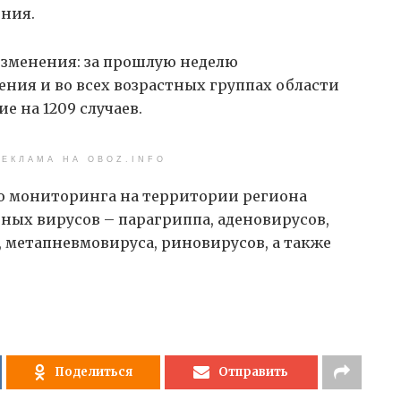
ения.
зменения: за прошлую неделю
ения и во всех возрастных группах области
е на 1209 случаев.
ЕКЛАМА НА OBOZ.INFO
о мониторинга на территории региона
ных вирусов – парагриппа, аденовирусов,
 метапневмовируса, риновирусов, а также
Поделиться
Отправить