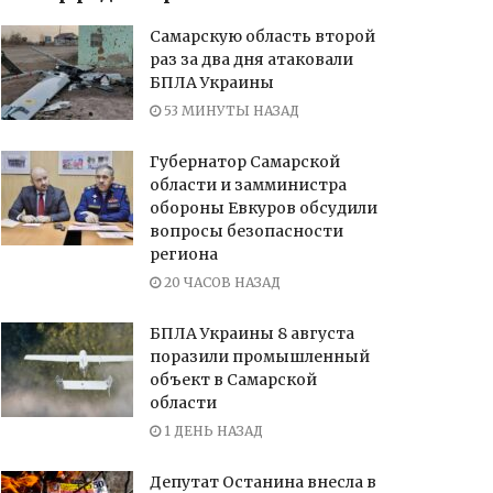
Самарскую область второй
раз за два дня атаковали
БПЛА Украины
53 МИНУТЫ НАЗАД
Губернатор Самарской
области и замминистра
обороны Евкуров обсудили
вопросы безопасности
региона
20 ЧАСОВ НАЗАД
БПЛА Украины 8 августа
поразили промышленный
объект в Самарской
области
1 ДЕНЬ НАЗАД
Депутат Останина внесла в