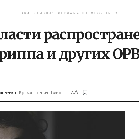
ЭФФЕКТИВНАЯ РЕКЛАМА НА OBOZ.INFO
бласти распростран
гриппа и других О
A
щество
Время чтения: 1 мин.
A