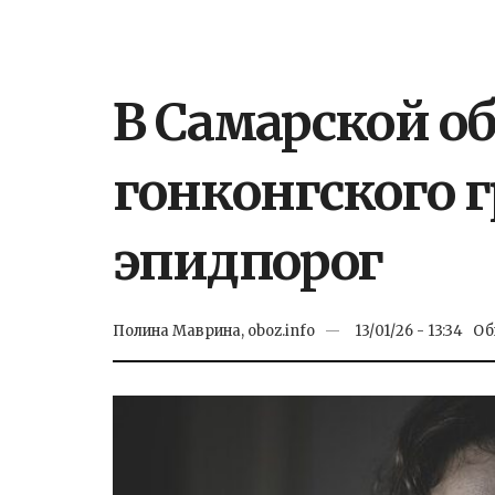
В Самарской о
гонконгского 
эпидпорог
Полина Маврина, oboz.info
13/01/26 - 13:34
Об