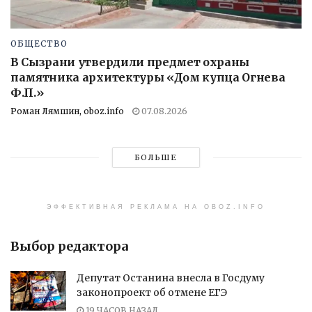
ОБЩЕСТВО
В Сызрани утвердили предмет охраны
памятника архитектуры «Дом купца Огнева
Ф.П.»
Роман Лямшин, oboz.info
07.08.2026
БОЛЬШЕ
ЭФФЕКТИВНАЯ РЕКЛАМА НА OBOZ.INFO
Выбор редактора
Депутат Останина внесла в Госдуму
законопроект об отмене ЕГЭ
19 ЧАСОВ НАЗАД