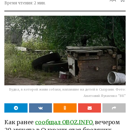
A
Время чтения: 2 мин.
Будка, в которой жили собаки, напавшие на детей в Сызрани. Фото:
Анатолий Лукиенко "ВК"
Как ранее
сообщал OBOZ.INFO
, вечером
29 августа в Сызрани стая бродячих