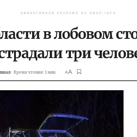
ЭФФЕКТИВНАЯ РЕКЛАМА НА OBOZ.INFO
бласти в лобовом с
страдали три челов
A
минал
Время чтения: 1 мин.
A