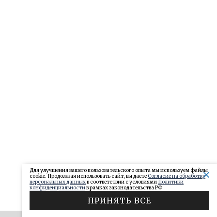
Для улучшения вашего пользовательского опыта мы используем файлы
cookie. Продолжая использовать сайт, вы даете
Согласие на обработку
персональных данных
в соответствии с условиями
Политики
конфиденциальности
в рамках законодательства РФ
ПРИНЯТЬ ВСЕ