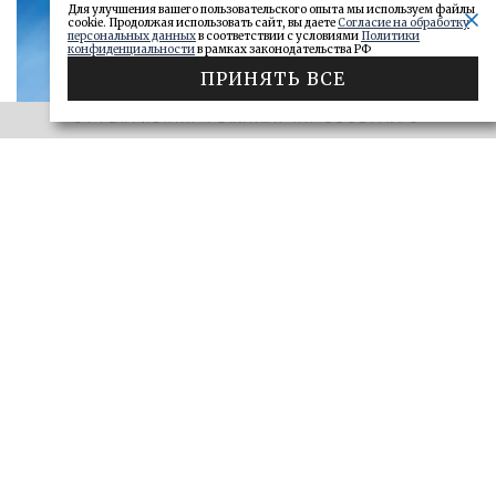
Для улучшения вашего пользовательского опыта мы используем файлы
cookie. Продолжая использовать сайт, вы даете
Согласие на обработку
персональных данных
в соответствии с условиями
Политики
конфиденциальности
в рамках законодательства РФ
ПРИНЯТЬ ВСЕ
ЭФФЕКТИВНАЯ РЕКЛАМА НА OBOZ.INFO
«САМАРСКОЕ ОБОЗРЕНИЕ» И «ДЕЛО»
Ключи от сейфа: самарские короли
госзаказа 2026
ДЕЛО
28.06.2026
БОЛЬШЕ
ЭФФЕКТИВНАЯ РЕКЛАМА НА OBOZ.INFO