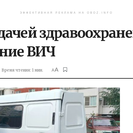
ЭФФЕКТИВНАЯ РЕКЛАМА НА OBOZ.INFO
ачей здравоохране
ние ВИЧ
A
Время чтения: 1 мин.
A