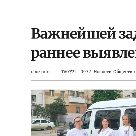
Важнейшей зад
раннее выявле
oboz.info
07/07/25 - 09:37
Новости
,
Общество