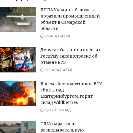
БПЛА Украины 8 августа
поразили промышленный
объект в Самарской
области
2 ЧАСА НАЗАД
Депутат Останина внесла в
Госдуму законопроект об
отмене ЕГЭ
22 ЧАСА НАЗАД
Восемь беспилотников ВСУ
сбиты над
Екатеринбургом, горит
склад Wildberries
1 ДЕНЬ НАЗАД
США нарастили
разведывательную