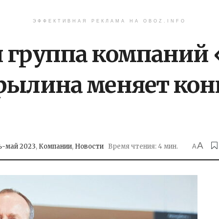
ЭФФЕКТИВНАЯ РЕКЛАМА НА OBOZ.INFO
 группа компаний
урылина меняет ко
A
ь-май 2023
,
Компании
,
Новости
Время чтения: 4 мин.
A