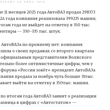
ЕКЛАМА НА OBOZ.INFO
е 11 месяцев 2025 года АвтоВАЗ продал 298373
24 года компания реализовала 399235 машин;
огам года не выйдет на отметку в 350 тыс.
нтиры — 330–335 тыс. штук.
 АвтоВАЗа по‑прежнему нет: компания
лизы о своих продажах со второго квартала
гло официальным представителям Волжского
чительно более оптимистичные цифры, чем у
х форума «Россия зовёт» президент АвтоВАЗа
ания продала за ноябрь чуть больше 31тыс.
ывает выйти на отметку в 350тыс. машин.
 по итогам года АвтоВАЗ заявит о реализации
 разница в цифрах с «Автостатом» —