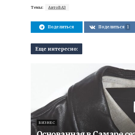
Темы:
АвтоВАЗ
Поделиться
Поделиться
1
Еще интересно:
БИЗНЕС
Основанная в Самаре се