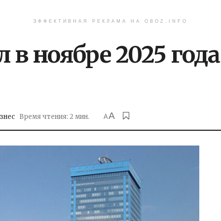
ЭФФЕКТИВНАЯ РЕКЛАМА НА OBOZ.INFO
 в ноябре 2025 года
A
знес
Время чтения: 2 мин.
A