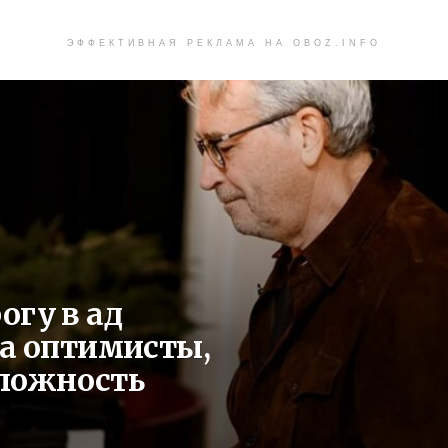
ЭФФЕКТИВНАЯ РЕКЛАМА НА OBOZ.INFO
огу в ад
 а оптимисты,
ложность