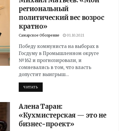
Михаил Матвеев: «Мой
региональный
политический вес возрос
кратно»
Самарское Обозрение
01.10.2021
Победу коммуниста на выборах в
Госдуму в Промышленном округе
№162 и прогнозировали, и
сомневались в том, что власть
допустит выигрыш...
DETAILS
ЧИТАТЬ
Алена Таран:
«Кухмистерская — это не
бизнес-проект»