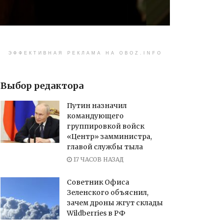
ЭФФЕКТИВНАЯ РЕКЛАМА НА OBOZ.INFO
Выбор редактора
Путин назначил
командующего
группировкой войск
«Центр» замминистра,
главой службы тыла
17 ЧАСОВ НАЗАД
Советник Офиса
Зеленского объяснил,
зачем дроны жгут склады
Wildberries в РФ