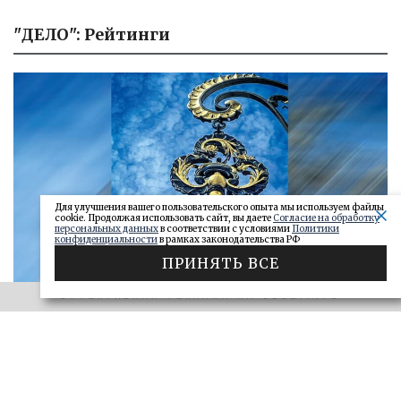
"ДЕЛО": Рейтинги
Для улучшения вашего пользовательского опыта мы используем файлы
cookie. Продолжая использовать сайт, вы даете
Согласие на обработку
персональных данных
в соответствии с условиями
Политики
конфиденциальности
в рамках законодательства РФ
ПРИНЯТЬ ВСЕ
ЭФФЕКТИВНАЯ РЕКЛАМА НА OBOZ.INFO
«САМАРСКОЕ ОБОЗРЕНИЕ» И «ДЕЛО»
Ключи от сейфа: самарские короли
госзаказа 2026
ДЕЛО
28.06.2026